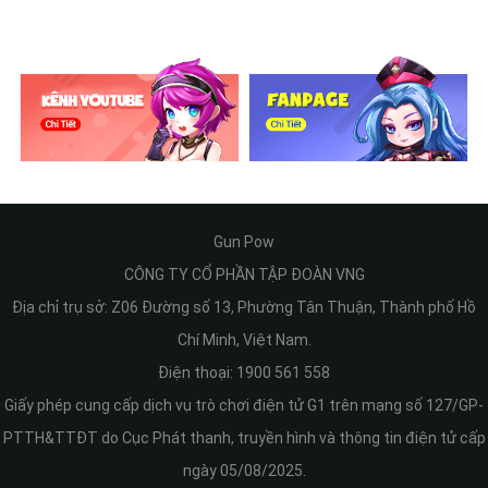
Gun Pow
CÔNG TY CỔ PHẦN TẬP ĐOÀN VNG
Địa chỉ trụ sở: Z06 Đường số 13, Phường Tân Thuận, Thành phố Hồ
Chí Minh, Việt Nam.
Điện thoại: 1900 561 558
Giấy phép cung cấp dịch vụ trò chơi điện tử G1 trên mạng số 127/GP-
PTTH&TTĐT do Cục Phát thanh, truyền hình và thông tin điện tử cấp
ngày 05/08/2025.