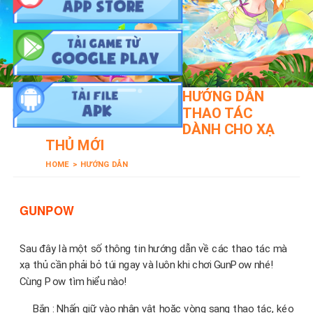
HƯỚNG DẪN
THAO TÁC
DÀNH CHO XẠ
THỦ MỚI
HOME
>
HƯỚNG DẪN
GUNPOW
Sau đây là một số thông tin hướng dẫn về các thao tác mà
xạ thủ cần phải bỏ túi ngay và luôn khi chơi GunPow nhé!
Cùng Pow tìm hiểu nào!
Bắn : Nhấn giữ vào nhân vật hoặc vòng sang thao tác, kéo