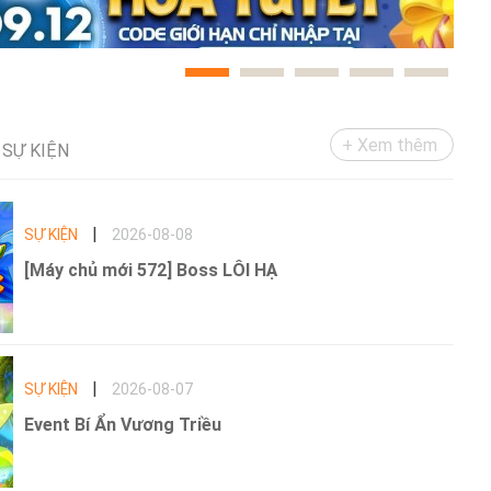
+ Xem thêm
SỰ KIỆN
|
SỰ KIỆN
2026-08-08
[Máy chủ mới 572] Boss LÔI HẠ
|
SỰ KIỆN
2026-08-07
Event Bí Ẩn Vương Triều