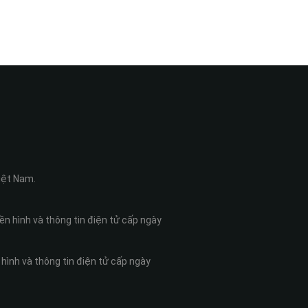
Quyền Năng Thức Tỉnh
iệt Nam.
n hình và thông tin điện tử cấp ngày
hình và thông tin điện tử cấp ngày