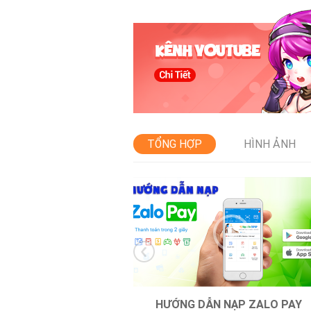
TỔNG HỢP
HÌNH ẢNH
HƯỚNG DẪN NẠP ZALO PAY