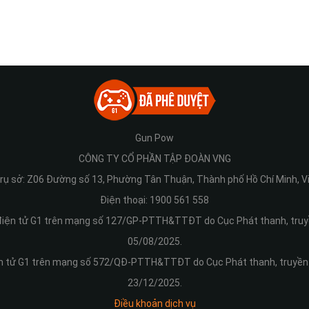
Gun Pow
CÔNG TY CỔ PHẦN TẬP ĐOÀN VNG
 trụ sở: Z06 Đường số 13, Phường Tân Thuận, Thành phố Hồ Chí Minh, V
Điện thoại: 1900 561 558
 điện tử G1 trên mạng số 127/GP-PTTH&TTĐT do Cục Phát thanh, truyề
05/08/2025.
ện tử G1 trên mạng số
572/QĐ-PTTH&TTĐT
do Cục Phát thanh, truyền 
23/12/2025.
Điều khoản dịch vụ