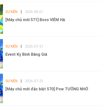
|
SỰ KIỆN
2026-08-01
[Máy chủ mới 571] Boss VIÊM HẠ
|
SỰ KIỆN
2026-07-31
Event Kỵ Binh Băng Giá
|
SỰ KIỆN
2026-07-25
[Máy chủ mới đặc biệt 570] Pow TƯỞNG NHỚ