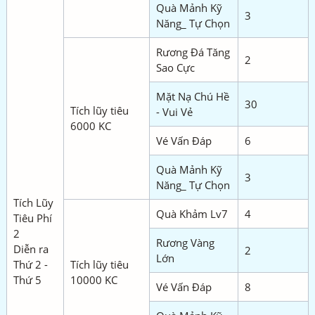
Quà Mảnh Kỹ
3
Năng_ Tự Chọn
Rương Đá Tăng
2
Sao Cực
Mặt Nạ Chú Hề
30
Tích lũy tiêu
- Vui Vẻ
6000 KC
Vé Vấn Đáp
6
Quà Mảnh Kỹ
3
Năng_ Tự Chọn
Tích Lũy
Quà Khảm Lv7
4
Tiêu Phí
2
Rương Vàng
Diễn ra
2
Lớn
Thứ 2 -
Tích lũy tiêu
Thứ 5
10000 KC
Vé Vấn Đáp
8