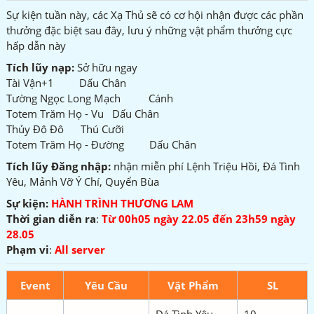
Sự kiện tuần này, các Xạ Thủ sẽ có cơ hội nhận được các phần
thưởng đặc biệt sau đây, lưu ý những vật phẩm thưởng cực
hấp dẫn này
Tích lũy nạp:
Sở hữu ngay
Tài Vận+1 Dấu Chân
Tường Ngọc Long Mạch Cánh
Totem Trăm Họ - Vu Dấu Chân
Thủy Đô Đô Thú Cưỡi
Totem Trăm Họ - Đường Dấu Chân
Tích lũy Đăng nhập:
nhận miễn phí Lệnh Triệu Hồi, Đá Tình
Yêu, Mảnh Vỡ Ý Chí, Quyển Bùa
Sự kiện:
HÀNH TRÌNH THƯƠNG LAM
Thời gian diễn ra
:
Từ 00h05 ngày 22.05 đến 23h59 ngày
28.05
Phạm vi
:
All server
Event
Yêu Cầu
Vật Phẩm
SL