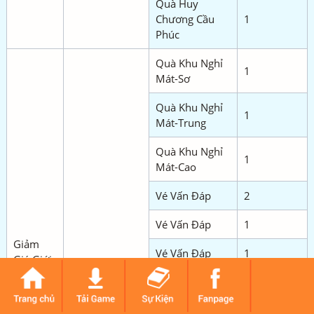
Quà Huy
Chương Cầu
1
Phúc
Quà Khu Nghỉ
1
Mát-Sơ
Quà Khu Nghỉ
1
Mát-Trung
Quà Khu Nghỉ
1
Mát-Cao
Vé Vấn Đáp
2
Vé Vấn Đáp
1
Giảm
Vé Vấn Đáp
1
Giá Giới
Hạn 2
Giảm giá vật
Đồng Hồ Cát
1
Diễn ra
phẩm
Tạo Mới
Thứ 2 -