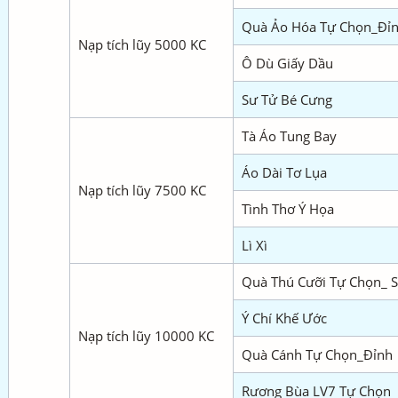
Quà Ảo Hóa Tự Chọn_Đỉ
Nạp tích lũy 5000 KC
Ô Dù Giấy Dầu
Sư Tử Bé Cưng
Tà Áo Tung Bay
Áo Dài Tơ Lụa
Nạp tích lũy 7500 KC
Tình Thơ Ý Họa
Lì Xì
Quà Thú Cưỡi Tự Chọn_ S
Ý Chí Khế Ước
Nạp tích lũy 10000 KC
Quà Cánh Tự Chọn_Đỉnh
Rương Bùa LV7 Tự Chọn