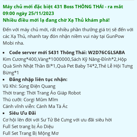
Máy chủ mới đặc biệt 431 Boss THÔNG THÁI - ra mắt
09:00 ngày 25/11/2023
Nhiều điều mới lạ đang chờ Xạ Thủ khám phá!
Đến với máy chủ mới, rất nhiều phần thưởng giá trị sẽ đến với
các Xạ Thủ, nhanh tay đón nhận niềm vui này tại GunPow
Mobi nha.
Code server mới S431 Thông Thái: W2D76CGLSABA
Kim Cương*400,Vàng*1000000,Sách Kỹ Năng-Đỉnh*2,Hộp
Quà Sinh Nhật Thần Bí*1,Quà Pet Baby T4*2,Thẻ Lễ Hội Tưng
Bừng*1
Đăng nhập liên tục nhận:
Vũ Khí: Súng Điện Quang
Thời trang: Thời Trang Áo Giáp Robot
Thú cưỡi: Corgi Mũm Mĩm
Cánh vĩnh viễn: Cánh Ma Tà Ác
Siêu Ưu Đãi
Cơ hội lên đời với Sư Tử Bé Cưng với ưu đãi siêu hời
Full Set trang bị Ảo Diệu
Full Set Trang Bị Mộng Mơ