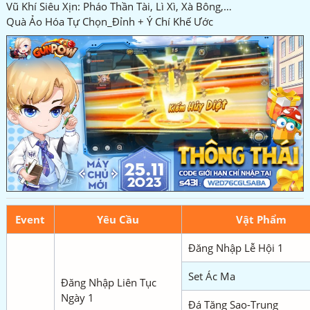
Vũ Khí Siêu Xịn: Pháo Thần Tài, Lì Xì, Xà Bông,…
Quà Ảo Hóa Tự Chọn_Đỉnh + Ý Chí Khế Ước
Event
Yêu Cầu
Vật Phẩm
Đăng Nhập Lễ Hội 1
Set Ác Ma
Đăng Nhập Liên Tục
Ngày 1
Đá Tăng Sao-Trung